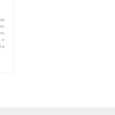
 da
ado
gem
s e
rma