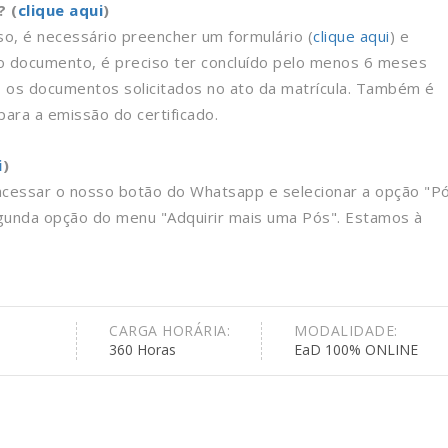
? (
clique aqui
)
rso, é necessário preencher um formulário (
clique aqui
) e
r o documento, é preciso ter concluído pelo menos 6 meses
s os documentos solicitados no ato da matrícula. Também é
ara a emissão do certificado.
i
)
 acessar o nosso botão do Whatsapp e selecionar a opção "P
gunda opção do menu "Adquirir mais uma Pós". Estamos à
CARGA HORÁRIA:
MODALIDADE:
360 Horas
EaD 100% ONLINE