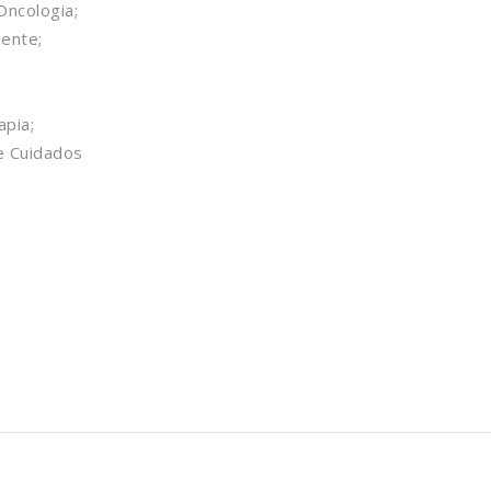
ncologia;
iente;
pia;
e Cuidados