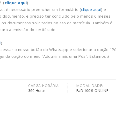
? (
clique aqui
)
rso, é necessário preencher um formulário (
clique aqui
) e
r o documento, é preciso ter concluído pelo menos 6 meses
s os documentos solicitados no ato da matrícula. Também é
ara a emissão do certificado.
i
)
 acessar o nosso botão do Whatsapp e selecionar a opção "P
gunda opção do menu "Adquirir mais uma Pós". Estamos à
CARGA HORÁRIA:
MODALIDADE:
360 Horas
EaD 100% ONLINE